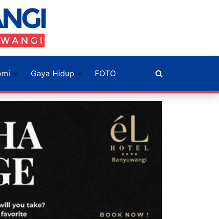
omi
Gaya Hidup
FOTO