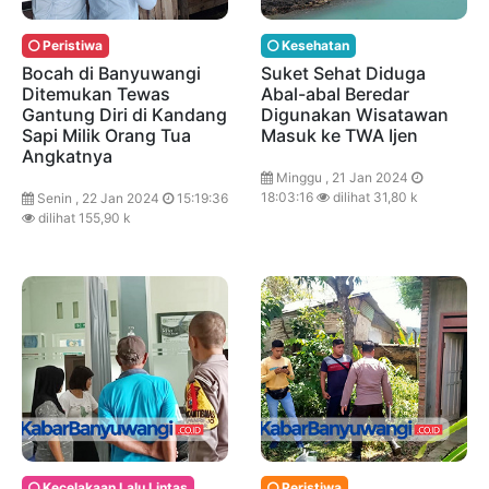
Peristiwa
Kesehatan
Bocah di Banyuwangi
Suket Sehat Diduga
Ditemukan Tewas
Abal-abal Beredar
Gantung Diri di Kandang
Digunakan Wisatawan
Sapi Milik Orang Tua
Masuk ke TWA Ijen
Angkatnya
Minggu , 21 Jan 2024
18:03:16
dilihat 31,80 k
Senin , 22 Jan 2024
15:19:36
dilihat 155,90 k
Kecelakaan Lalu Lintas
Peristiwa