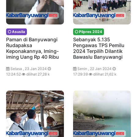
Asusila
Pilpres 2024
Paman di Banyuwangi
Sebanyak 5.135
Rudapaksa
Pengawas TPS Pemilu
Keponakannya, Iming-
2024 Terpilih Dilantik
iming Uang Rp 40 Ribu
Bawaslu Banyuwangi
Selasa , 23 Jan 2024
Senin , 22 Jan 2024
12:24:52
dilihat 27,28 k
17:29:39
dilihat 21,62 k