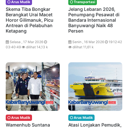
Arus Mudik
Transportasi
Skema Tiba Bongkar
Jelang Lebaran 2026,
Berangkat Urai Macet
Penumpang Pesawat di
Horor Gilimanuk, Picu
Bandara Internasional
Antrean di Pelabuhan
Banyuwangi Naik 48
Ketapang
Persen
Selasa , 17 Mar 2026
Senin , 16 Mar 2026
19:12:42
03:40:49
dilihat 14,13 k
dilihat 11,61 k
Arus Mudik
Arus Mudik
Wamenhub Suntana
Atasi Lonjakan Pemudik,