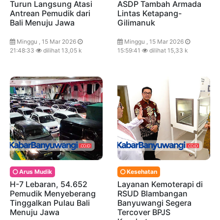
Turun Langsung Atasi
ASDP Tambah Armada
Antrean Pemudik dari
Lintas Ketapang-
Bali Menuju Jawa
Gilimanuk
Minggu , 15 Mar 2026
Minggu , 15 Mar 2026
21:48:33
dilihat 13,05 k
15:59:41
dilihat 15,33 k
Arus Mudik
Kesehatan
H-7 Lebaran, 54.652
Layanan Kemoterapi di
Pemudik Menyeberang
RSUD Blambangan
Tinggalkan Pulau Bali
Banyuwangi Segera
Menuju Jawa
Tercover BPJS