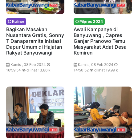
Kuliner
Pilpres 2024
Bagikan Masakan
Awali Kampanye di
Nusantara Gratis, Sonny
Banyuwangi, Capres
T Danaparamita Inisiasi
Ganjar Pranowo Temui
Dapur Umum di Hajatan
Masyarakat Adat Desa
Rakyat Banyuwangi
Kemiren
Kamis , 08 Feb 2024
Kamis , 08 Feb 2024
16:59:54
dilihat 13,86 k
14:50:52
dilihat 19,99 k