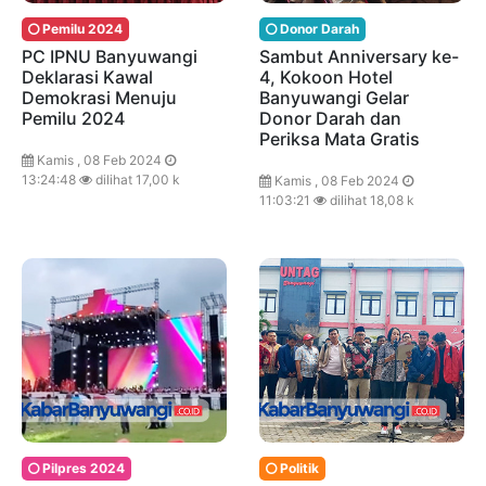
Pemilu 2024
Donor Darah
PC IPNU Banyuwangi
Sambut Anniversary ke-
Deklarasi Kawal
4, Kokoon Hotel
Demokrasi Menuju
Banyuwangi Gelar
Pemilu 2024
Donor Darah dan
Periksa Mata Gratis
Kamis , 08 Feb 2024
13:24:48
dilihat 17,00 k
Kamis , 08 Feb 2024
11:03:21
dilihat 18,08 k
Pilpres 2024
Politik