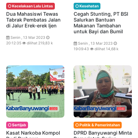
Kecelakaan Lalu Lintas
Kesehatan
Dua Mahasiswi Tewas
Cegah Stunting, PT BSI
Tabrak Pembatas Jalan
Salurkan Bantuan
di Jalur Erek-erek Ijen
Makanan Tambahan
untuk Bayi dan Bumil
Senin , 13 Mar 2023
20:12:35
dilihat 219,83 k
Senin , 13 Mar 2023
19:09:43
dilihat 14,68 k
Sertijab
Politik & Pemerintahan
Kasat Narkoba Kompol
DPRD Banyuwangi Minta