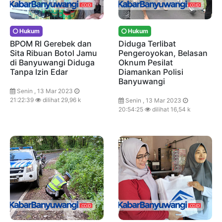
Hukum
Hukum
BPOM RI Gerebek dan
Diduga Terlibat
Sita Ribuan Botol Jamu
Pengeroyokan, Belasan
di Banyuwangi Diduga
Oknum Pesilat
Tanpa Izin Edar
Diamankan Polisi
Banyuwangi
Senin , 13 Mar 2023
21:22:39
dilihat 29,96 k
Senin , 13 Mar 2023
20:54:25
dilihat 16,54 k