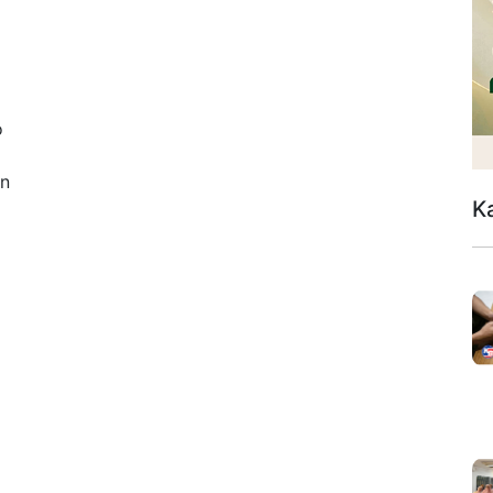
o
an
K