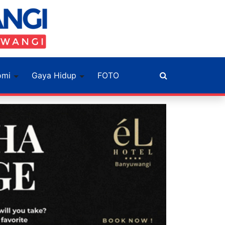
omi
Gaya Hidup
FOTO