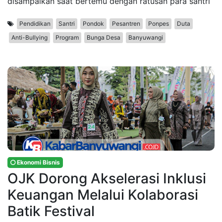
disampaikan saat bertemu dengan ratusan para santri
Pendidikan
Santri
Pondok
Pesantren
Ponpes
Duta
Anti-Bullying
Program
Bunga Desa
Banyuwangi
Ekonomi Bisnis
OJK Dorong Akselerasi Inklusi
Keuangan Melalui Kolaborasi
Batik Festival