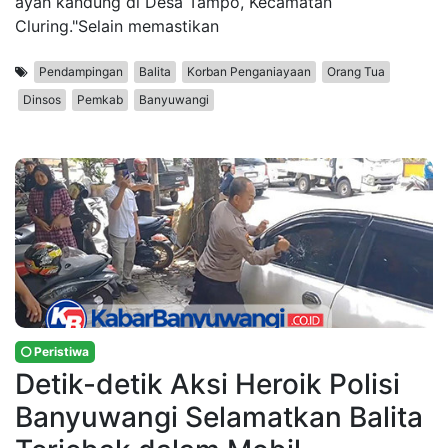
ayah kandung di Desa Tampo, Kecamatan
Cluring."Selain memastikan
Pendampingan
Balita
Korban Penganiayaan
Orang Tua
Dinsos
Pemkab
Banyuwangi
Peristiwa
Detik-detik Aksi Heroik Polisi
Banyuwangi Selamatkan Balita