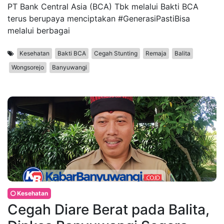
PT Bank Central Asia (BCA) Tbk melalui Bakti BCA
terus berupaya menciptakan #GenerasiPastiBisa
melalui berbagai
Kesehatan
Bakti BCA
Cegah Stunting
Remaja
Balita
Wongsorejo
Banyuwangi
Kesehatan
Cegah Diare Berat pada Balita,