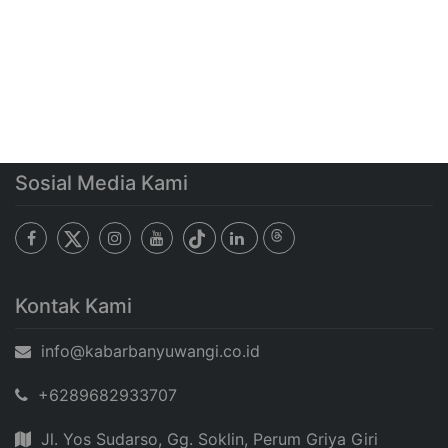
Sosial Media Kami
Kontak Kami
info@kabarbanyuwangi.co.id
+6289682933707
Jl. Yos Sudarso, Gg. Soklin, Perum Griya Giri