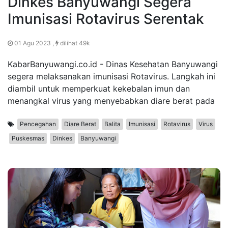
Dinkes Banyuwangi Segera
Imunisasi Rotavirus Serentak
01 Agu 2023 ,
dilihat 49k
KabarBanyuwangi.co.id - Dinas Kesehatan Banyuwangi
segera melaksanakan imunisasi Rotavirus. Langkah ini
diambil untuk memperkuat kekebalan imun dan
menangkal virus yang menyebabkan diare berat pada
Pencegahan
Diare Berat
Balita
Imunisasi
Rotavirus
Virus
Puskesmas
Dinkes
Banyuwangi