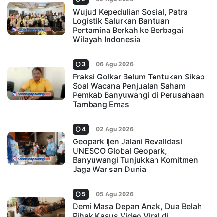
Wujud Kepedulian Sosial, Patra
Logistik Salurkan Bantuan
Pertamina Berkah ke Berbagai
Wilayah Indonesia
3
06 Agu 2026
Fraksi Golkar Belum Tentukan Sikap
Soal Wacana Penjualan Saham
Pemkab Banyuwangi di Perusahaan
Tambang Emas
4
02 Agu 2026
Geopark Ijen Jalani Revalidasi
UNESCO Global Geopark,
Banyuwangi Tunjukkan Komitmen
Jaga Warisan Dunia
5
05 Agu 2026
Demi Masa Depan Anak, Dua Belah
Pihak Kasus Video Viral di