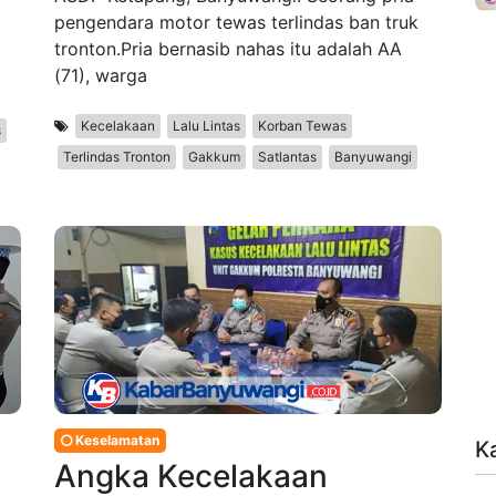
pengendara motor tewas terlindas ban truk
tronton.Pria bernasib nahas itu adalah AA
(71), warga
Kecelakaan
Lalu Lintas
Korban Tewas
s
Terlindas Tronton
Gakkum
Satlantas
Banyuwangi
Keselamatan
K
Angka Kecelakaan