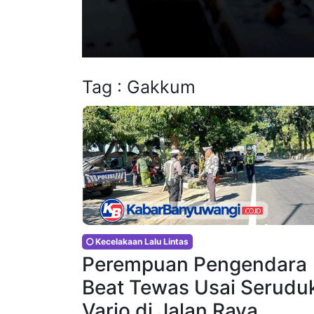
Tag : Gakkum
Kecelakaan Lalu Lintas
Perempuan Pengendara
Beat Tewas Usai Serudu
Vario di Jalan Raya