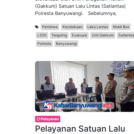
(Gakkum) Satuan Lalu Lintas (Satlantas)
Polresta Banyuwangi. Sebelumnya,
Peristiwa
Kecelakaan
Laka Lantas
Mobil Box
L300
Terguling
Evakuasi
Unit Gakkum
Satlanta
Polresta
Banyuwangi
Pelayanan
Pelayanan Satuan Lalu