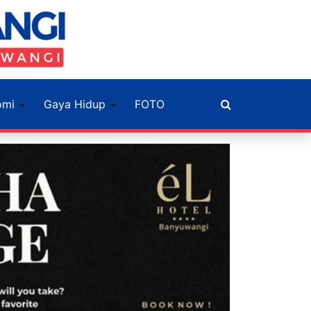
omi
Gaya Hidup
FOTO