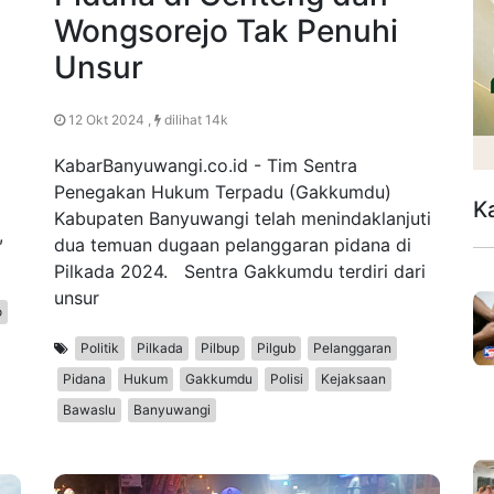
Wongsorejo Tak Penuhi
Unsur
12 Okt 2024 ,
dilihat 14k
KabarBanyuwangi.co.id - Tim Sentra
Penegakan Hukum Terpadu (Gakkumdu)
K
Kabupaten Banyuwangi telah menindaklanjuti
,
dua temuan dugaan pelanggaran pidana di
Pilkada 2024. Sentra Gakkumdu terdiri dari
unsur
o
Politik
Pilkada
Pilbup
Pilgub
Pelanggaran
Pidana
Hukum
Gakkumdu
Polisi
Kejaksaan
Bawaslu
Banyuwangi