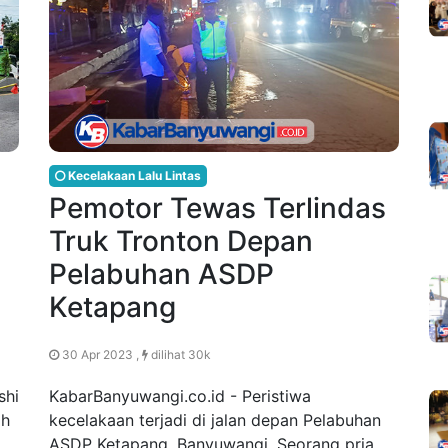
Kecelakaan Lalu Lintas
Pemotor Tewas Terlindas
Truk Tronton Depan
Pelabuhan ASDP
Ketapang
30 Apr 2023 ,
dilihat 30k
shi
KabarBanyuwangi.co.id - Peristiwa
ah
kecelakaan terjadi di jalan depan Pelabuhan
ASDP Ketapang, Banyuwangi. Seorang pria