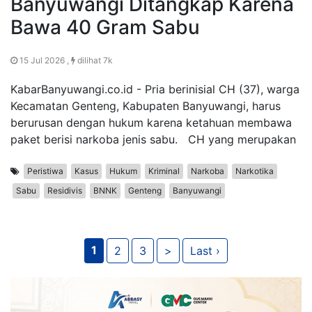
Banyuwangi Ditangkap Karena
Bawa 40 Gram Sabu
15 Jul 2026 ,
dilihat 7k
KabarBanyuwangi.co.id - Pria berinisial CH (37), warga
Kecamatan Genteng, Kabupaten Banyuwangi, harus
berurusan dengan hukum karena ketahuan membawa
paket berisi narkoba jenis sabu. CH yang merupakan
Peristiwa
Kasus
Hukum
Kriminal
Narkoba
Narkotika
Sabu
Residivis
BNNK
Genteng
Banyuwangi
1
2
3
>
Last ›