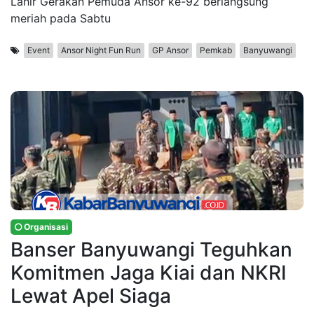
Lahir Gerakan Pemuda Ansor ke-92 berlangsung
meriah pada Sabtu
Event
Ansor Night Fun Run
GP Ansor
Pemkab
Banyuwangi
Organisasi
Banser Banyuwangi Teguhkan
Komitmen Jaga Kiai dan NKRI
Lewat Apel Siaga