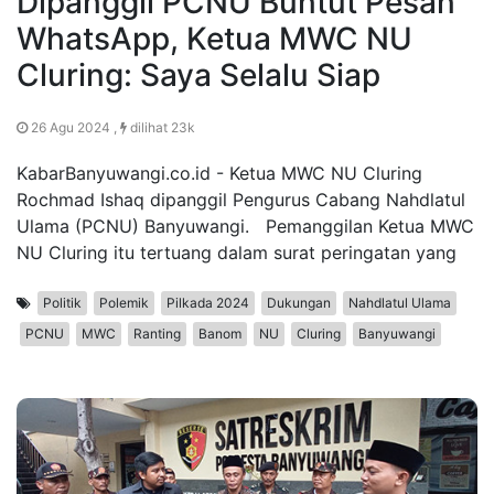
Dipanggil PCNU Buntut Pesan
WhatsApp, Ketua MWC NU
Cluring: Saya Selalu Siap
26 Agu 2024 ,
dilihat 23k
KabarBanyuwangi.co.id - Ketua MWC NU Cluring
Rochmad Ishaq dipanggil Pengurus Cabang Nahdlatul
Ulama (PCNU) Banyuwangi. Pemanggilan Ketua MWC
NU Cluring itu tertuang dalam surat peringatan yang
Politik
Polemik
Pilkada 2024
Dukungan
Nahdlatul Ulama
PCNU
MWC
Ranting
Banom
NU
Cluring
Banyuwangi