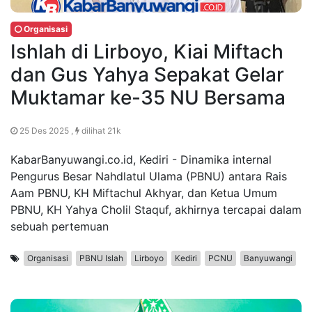
Organisasi
Ishlah di Lirboyo, Kiai Miftach
dan Gus Yahya Sepakat Gelar
Muktamar ke-35 NU Bersama
25 Des 2025 ,
dilihat 21k
KabarBanyuwangi.co.id, Kediri - Dinamika internal
Pengurus Besar Nahdlatul Ulama (PBNU) antara Rais
Aam PBNU, KH Miftachul Akhyar, dan Ketua Umum
PBNU, KH Yahya Cholil Staquf, akhirnya tercapai dalam
sebuah pertemuan
Organisasi
PBNU Islah
Lirboyo
Kediri
PCNU
Banyuwangi