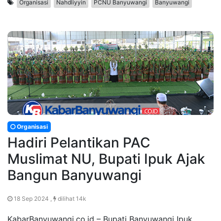
Organisasi
Nahdliyyin
PCNU Banyuwangi
Banyuwangi
Organisasi
Hadiri Pelantikan PAC
Muslimat NU, Bupati Ipuk Ajak
Bangun Banyuwangi
18 Sep 2024 ,
dilihat 14k
KabarBanyuwangi.co.id – Bupati Banyuwangi Ipuk