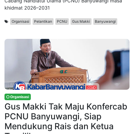
Cabang Nahdlatul Ulama (PCNU) Banyuwangi masa
khidmat 2026–2031
Organisasi
Pelantikan
PCNU
Gus Makki
Banyuwangi
Organisasi
Gus Makki Tak Maju Konfercab
PCNU Banyuwangi, Siap
Mendukung Rais dan Ketua