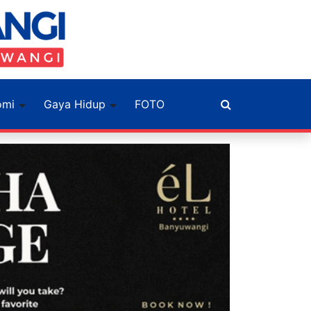
omi
Gaya Hidup
FOTO