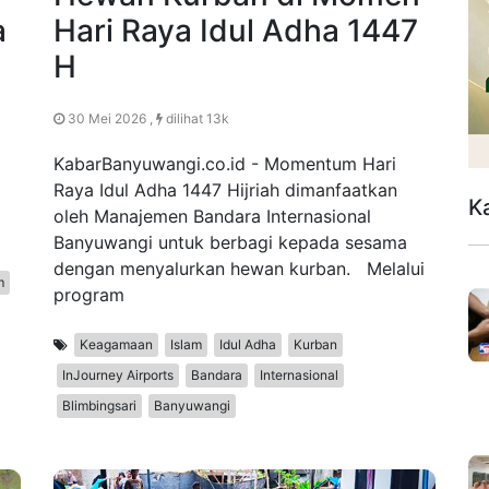
a
Hari Raya Idul Adha 1447
H
30 Mei 2026 ,
dilihat 13k
KabarBanyuwangi.co.id - Momentum Hari
Raya Idul Adha 1447 Hijriah dimanfaatkan
K
oleh Manajemen Bandara Internasional
Banyuwangi untuk berbagi kepada sesama
dengan menyalurkan hewan kurban. Melalui
m
program
Keagamaan
Islam
Idul Adha
Kurban
InJourney Airports
Bandara
Internasional
Blimbingsari
Banyuwangi