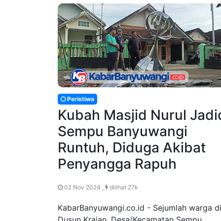
Peristiwa
Kubah Masjid Nurul Jadi
Sempu Banyuwangi
Runtuh, Diduga Akibat
Penyangga Rapuh
02 Nov 2024 ,
dilihat 27k
KabarBanyuwangi.co.id - Sejumlah warga d
Dusun Krajan, Desa/Kecamatan Sempu,