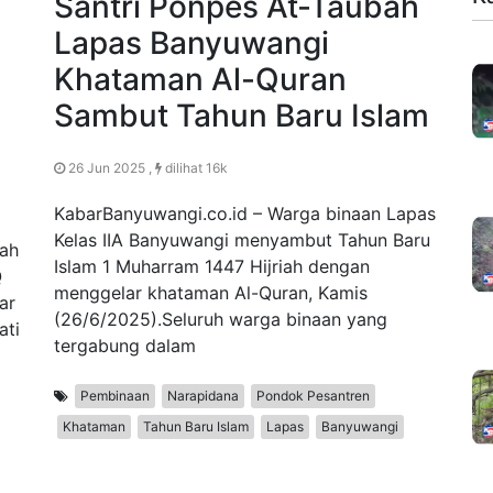
Santri Ponpes At-Taubah
Lapas Banyuwangi
Khataman Al-Quran
Sambut Tahun Baru Islam
26 Jun 2025 ,
dilihat 16k
KabarBanyuwangi.co.id – Warga binaan Lapas
Kelas IIA Banyuwangi menyambut Tahun Baru
lah
Islam 1 Muharram 1447 Hijriah dengan
Q
menggelar khataman Al-Quran, Kamis
ar
(26/6/2025).Seluruh warga binaan yang
ati
tergabung dalam
Pembinaan
Narapidana
Pondok Pesantren
Khataman
Tahun Baru Islam
Lapas
Banyuwangi