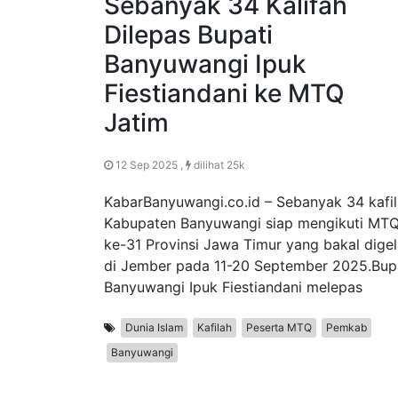
Sebanyak 34 Kalifah
Dilepas Bupati
Banyuwangi Ipuk
Fiestiandani ke MTQ
Jatim
12 Sep 2025 ,
dilihat 25k
KabarBanyuwangi.co.id – Sebanyak 34 kafi
Kabupaten Banyuwangi siap mengikuti MT
ke-31 Provinsi Jawa Timur yang bakal digel
di Jember pada 11-20 September 2025.Bup
Banyuwangi Ipuk Fiestiandani melepas
Dunia Islam
Kafilah
Peserta MTQ
Pemkab
Banyuwangi