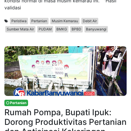
kondisi normal di masa musim kemarau ini. "Hasil
validasi
Peristiwa
Pertanian
Musim Kemarau
Debit Air
Sumber Mata Air
PUDAM
BMKG
BPBD
Banyuwangi
Pertanian
Rumah Pompa, Bupati Ipuk:
Dorong Produktivitas Pertanian