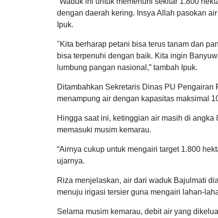
“Waduk ini untuk memenuhi sekitar 1.800 hek
dengan daerah kering. Insya Allah pasokan a
Ipuk.
"Kita berharap petani bisa terus tanam dan 
bisa terpenuhi dengan baik. Kita ingin Banyuw
lumbung pangan nasional,” tambah Ipuk.
Ditambahkan Sekretaris Dinas PU Pengairan 
menampung air dengan kapasitas maksimal 10 
Hingga saat ini, ketinggian air masih di angk
memasuki musim kemarau.
“Airnya cukup untuk mengairi target 1.800 hek
ujarnya.
Riza menjelaskan, air dari waduk Bajulmati di
menuju irigasi tersier guna mengairi lahan-lah
Selama musim kemarau, debit air yang dikeluar