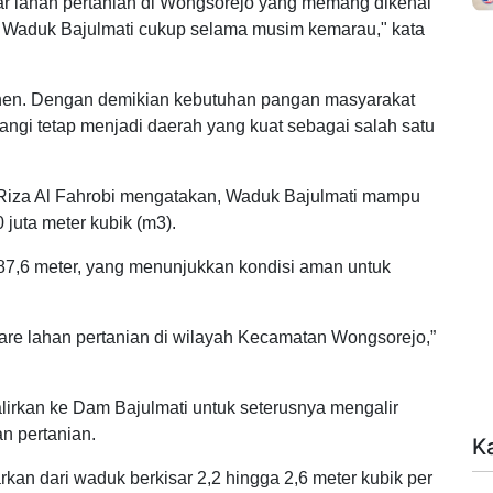
tar lahan pertanian di Wongsorejo yang memang dikenal
ir Waduk Bajulmati cukup selama musim kemarau," kata
panen. Dengan demikian kebutuhan pangan masyarakat
angi tetap menjadi daerah yang kuat sebagai salah satu
Riza Al Fahrobi mengatakan, Waduk Bajulmati mampu
juta meter kubik (m3).
a 87,6 meter, yang menunjukkan kondisi aman untuk
tare lahan pertanian di wilayah Kecamatan Wongsorejo,”
alirkan ke Dam Bajulmati untuk seterusnya mengalir
an pertanian.
K
kan dari waduk berkisar 2,2 hingga 2,6 meter kubik per