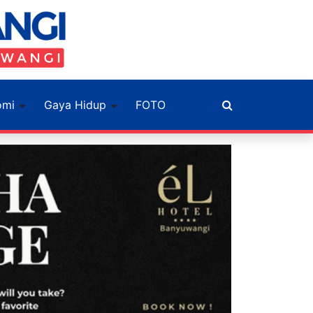
omi
Gaya Hidup
FOTO