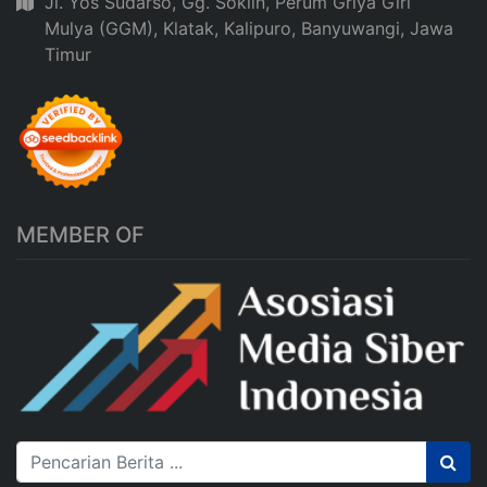
Jl. Yos Sudarso, Gg. Soklin, Perum Griya Giri
Mulya (GGM), Klatak, Kalipuro, Banyuwangi, Jawa
Timur
MEMBER OF