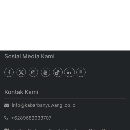
Sosial Media Kami
Kontak Kami
info@kabarbanyuwangi.co.id
+6289682933707