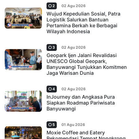
2
02 Agu 2026
Wujud Kepedulian Sosial, Patra
Logistik Salurkan Bantuan
Pertamina Berkah ke Berbagai
Wilayah Indonesia
3
02 Agu 2026
Geopark Ijen Jalani Revalidasi
UNESCO Global Geopark,
Banyuwangi Tunjukkan Komitmen
Jaga Warisan Dunia
4
02 Agu 2026
InJourney dan Angkasa Pura
Siapkan Roadmap Pariwisata
Banyuwangi
5
01 Agu 2026
Moxie Coffee and Eatery
Rekomendasi Tempat Nongkrong