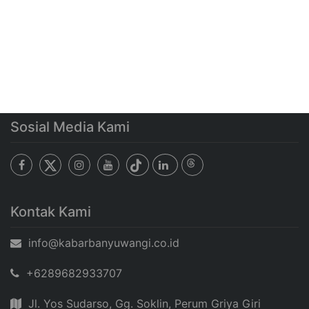
Sosial Media Kami
Kontak Kami
info@kabarbanyuwangi.co.id
+6289682933707
Jl. Yos Sudarso, Gg. Soklin, Perum Griya Giri