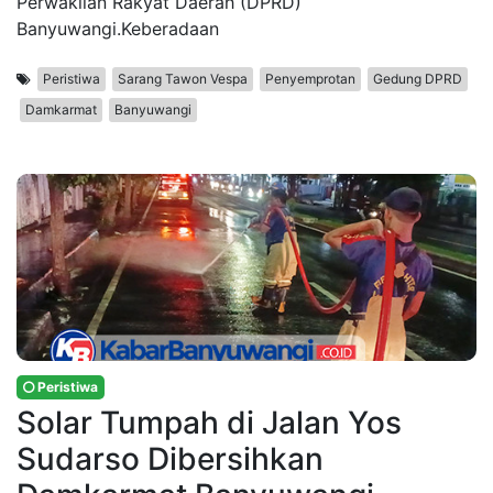
Perwakilan Rakyat Daerah (DPRD)
Banyuwangi.Keberadaan
Peristiwa
Sarang Tawon Vespa
Penyemprotan
Gedung DPRD
Damkarmat
Banyuwangi
Peristiwa
Solar Tumpah di Jalan Yos
Sudarso Dibersihkan