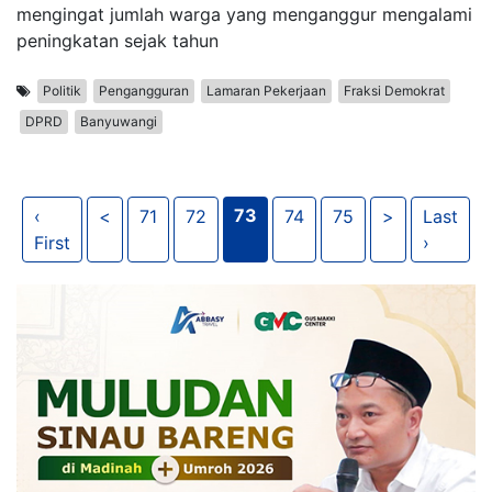
mengingat jumlah warga yang menganggur mengalami
peningkatan sejak tahun
Politik
Pengangguran
Lamaran Pekerjaan
Fraksi Demokrat
DPRD
Banyuwangi
73
‹
<
71
72
74
75
>
Last
First
›