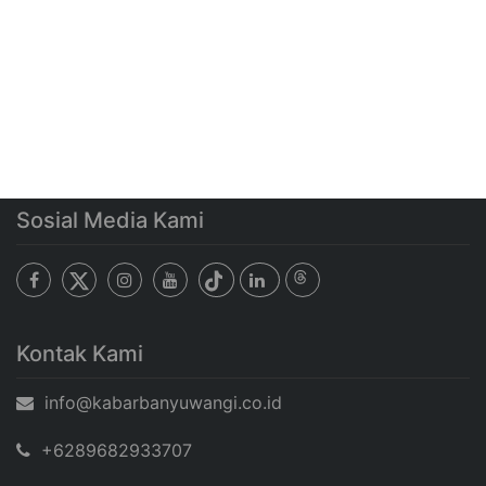
Sosial Media Kami
Kontak Kami
info@kabarbanyuwangi.co.id
+6289682933707