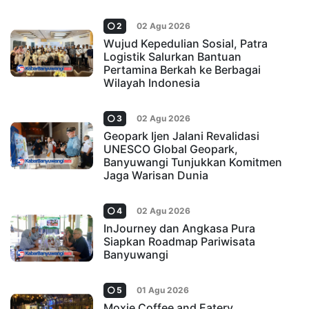
2
02 Agu 2026
Wujud Kepedulian Sosial, Patra
Logistik Salurkan Bantuan
Pertamina Berkah ke Berbagai
Wilayah Indonesia
3
02 Agu 2026
Geopark Ijen Jalani Revalidasi
UNESCO Global Geopark,
Banyuwangi Tunjukkan Komitmen
Jaga Warisan Dunia
4
02 Agu 2026
InJourney dan Angkasa Pura
Siapkan Roadmap Pariwisata
Banyuwangi
5
01 Agu 2026
Moxie Coffee and Eatery