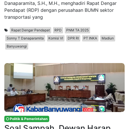
Danaparamita, S.H., M.H., menghadiri Rapat Dengar
Pendapat (RDP) dengan perusahaan BUMN sektor
transportasi yang
Rapat Dengar Pendapat
RPD
PNM TA 2025
Sonny T Danaparamita
Komisi VI
DPR RI
PT INKA
Madiun
Banyuwangi
Politik & Pemerintahan
Soal Sampah, Dewan Harap