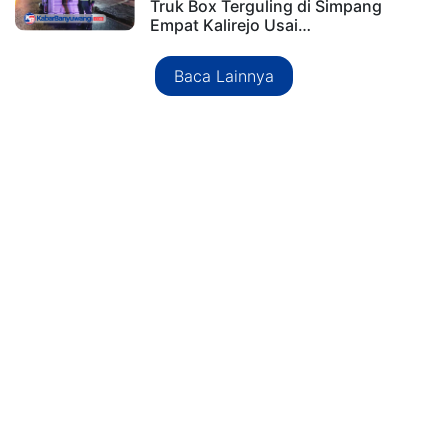
Truk Box Terguling di Simpang
Empat Kalirejo Usai…
Baca Lainnya