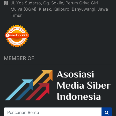
Jl. Yos Sudarso, Gg. Soklin, Perum Griya Giri
Mulya (GGM), Klatak, Kalipuro, Banyuwangi, Jawa
Timur
MEMBER OF