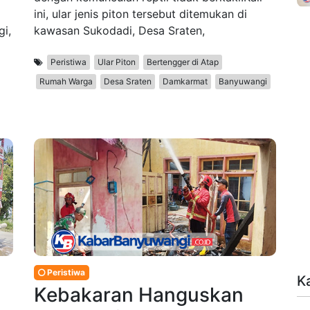
ini, ular jenis piton tersebut ditemukan di
i,
kawasan Sukodadi, Desa Sraten,
Peristiwa
Ular Piton
Bertengger di Atap
Rumah Warga
Desa Sraten
Damkarmat
Banyuwangi
Peristiwa
K
Kebakaran Hanguskan