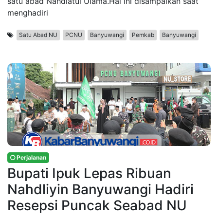
satu abad Nahdlatul Ulama.Hal ini disampaikan saat
menghadiri
Satu Abad NU
PCNU
Banyuwangi
Pemkab
Banyuwangi
Perjalanan
Bupati Ipuk Lepas Ribuan
Nahdliyin Banyuwangi Hadiri
Resepsi Puncak Seabad NU