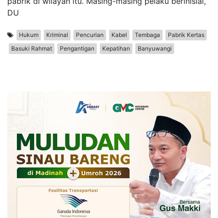
pabrik di wilayah itu. Masing-masing pelaku berinisial,
DU
Hukum
Kriminal
Pencurian
Kabel
Tembaga
Pabrik Kertas
Basuki Rahmat
Pengantigan
Kepatihan
Banyuwangi