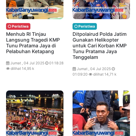
Peristiwa
Peristiwa
Menhub RI Tinjau
Ditpolairud Polda Jatim
Langsung Tragedi KMP
Gunakan Helikopter
Tunu Pratama Jaya di
untuk Cari Korban KMP
Pelabuhan Ketapang
Tunu Pratama Jaya
Tenggelam
Jumat , 04 Jul 2025
01:18:28
dilihat 14,95 k
Jumat , 04 Jul 2025
01:09:20
dilihat 14,71 k