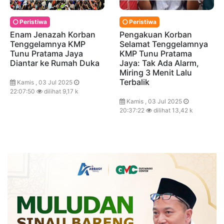
Peristiwa
Peristiwa
Enam Jenazah Korban
Pengakuan Korban
Tenggelamnya KMP
Selamat Tenggelamnya
Tunu Pratama Jaya
KMP Tunu Pratama
Diantar ke Rumah Duka
Jaya: Tak Ada Alarm,
Miring 3 Menit Lalu
Terbalik
Kamis , 03 Jul 2025
22:07:50
dilihat 9,17 k
Kamis , 03 Jul 2025
20:37:22
dilihat 13,42 k