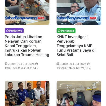
Peristiwa
Peristiwa
Polda Jatim Libatkan
KNKT Investigasi
Nelayan Cari Korban
Penyebab
Kapal Tenggelam,
Tenggelamnya KMP
Instruksikan Polwan
Tunu Pratama Jaya di
Lakukan Trauma Healing
Selat Bali
Jumat , 04 Jul 2025
Jumat , 04 Jul 2025
13:40:50
dilihat 11,14 k
13:29:48
dilihat 21,96 k