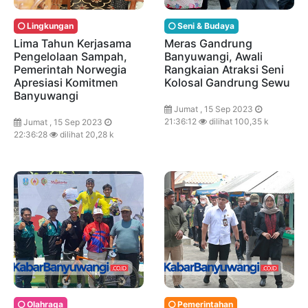
Lingkungan
Seni & Budaya
Lima Tahun Kerjasama
Meras Gandrung
Pengelolaan Sampah,
Banyuwangi, Awali
Pemerintah Norwegia
Rangkaian Atraksi Seni
Apresiasi Komitmen
Kolosal Gandrung Sewu
Banyuwangi
Jumat , 15 Sep 2023
21:36:12
dilihat 100,35 k
Jumat , 15 Sep 2023
22:36:28
dilihat 20,28 k
Olahraga
Pemerintahan