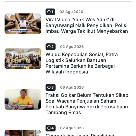
1
02 Agu 2026
Viral Video 'Yank Wes Yank' di
Banyuwangi Naik Penyidikan, Polisi
Imbau Warga Tak Ikut Menyebarkan
2
02 Agu 2026
Wujud Kepedulian Sosial, Patra
Logistik Salurkan Bantuan
Pertamina Berkah ke Berbagai
Wilayah Indonesia
3
06 Agu 2026
Fraksi Golkar Belum Tentukan Sikap
Soal Wacana Penjualan Saham
Pemkab Banyuwangi di Perusahaan
Tambang Emas
4
02 Agu 2026
Geopark Ijen Jalani Revalidasi