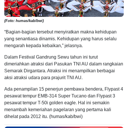
(Foto: humas/kab/bwi)
“Bagian-bagian tersebut menyiratkan makna kehidupan
yang senantiasa dinamis. Kehidupan yang harus selalu
mengarah kepada kebaikan,” jelasnya.
Dalam Festival Gandrung Sewu tahun ini turut
dimeriahkan atraksi dari Pasukan TNI AU dalam rangkaian
Semarak Dirgantara. Atraksi ini menampilkan berbagai
aksi atraksi udara para prajurit TNI AU.
Ada penampilan 15 penerjun pembawa bendera, Flypast 4
pesawat tempur EMB-314 Super Tucano dan Flypast 3
pesawat tempur T-50i golden eagle. Hal ini semakin
menambah kemeriahan pagelaran yang pertama kali
dihelat pada 2012 itu. (humas/kab/bwi)