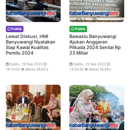
Politik
Politik
Lewat Diskusi, HMI
Bawaslu Banyuwangi
Banyuwangi Nyatakan
Ajukan Anggaran
Siap Kawal Kualitas
Pilkada 2024 Senilai Rp
Pemilu 2024
23 Miliar
Sabtu , 16 Sep 2023
Sabtu , 16 Sep 2023
19:13:00
dilihat 38,63 k
13:35:55
dilihat 18,49 k