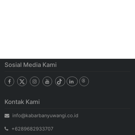
Sosial Media Kami
Kontak Kami
info@kabarbanyuwangi.co.id
+6289682933707