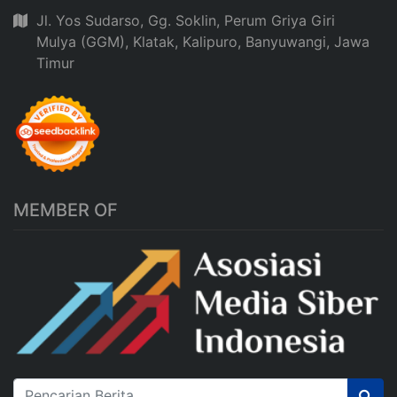
Jl. Yos Sudarso, Gg. Soklin, Perum Griya Giri
Mulya (GGM), Klatak, Kalipuro, Banyuwangi, Jawa
Timur
MEMBER OF