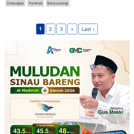
Disbudpar
Pemkab
Banyuwangi
1
2
3
>
Last ›