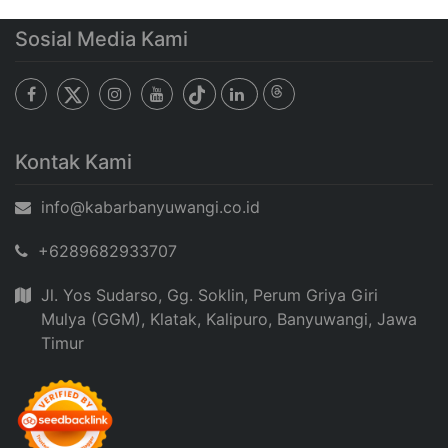
Sosial Media Kami
Kontak Kami
info@kabarbanyuwangi.co.id
+6289682933707
Jl. Yos Sudarso, Gg. Soklin, Perum Griya Giri
Mulya (GGM), Klatak, Kalipuro, Banyuwangi, Jawa
Timur