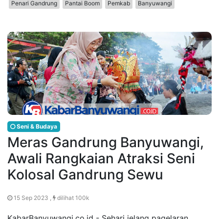
Penari Gandrung
Pantai Boom
Pemkab
Banyuwangi
Seni & Budaya
Meras Gandrung Banyuwangi,
Awali Rangkaian Atraksi Seni
Kolosal Gandrung Sewu
15 Sep 2023 ,
dilihat 100k
KabarBanyuwangi.co.id - Sehari jelang pagelaran