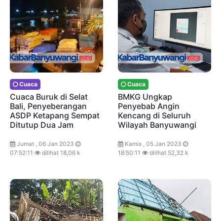
Cuaca
Cuaca
Cuaca Buruk di Selat
BMKG Ungkap
Bali, Penyeberangan
Penyebab Angin
ASDP Ketapang Sempat
Kencang di Seluruh
Ditutup Dua Jam
Wilayah Banyuwangi
Jumat , 06 Jan 2023
Kamis , 05 Jan 2023
07:52:11
dilihat 18,06 k
18:50:11
dilihat 52,32 k