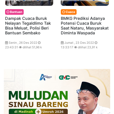
Bantuan
Cuaca
Dampak Cuaca Buruk
BMKG Prediksi Adanya
Nelayan Tegaldlimo Tak
Potensi Cuaca Buruk
Bisa Meluat, Polisi Beri
Saat Nataru, Masyarakat
Bantuan Sembako
Diminta Waspada
Senin , 26 Des 2022
Jumat , 23 Des 2022
23:43:31
dilihat 51,96 k
13:33:17
dilihat 23,91 k