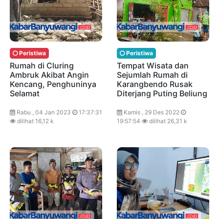
Peristiwa
Peristiwa
Rumah di Cluring
Tempat Wisata dan
Ambruk Akibat Angin
Sejumlah Rumah di
Kencang, Penghuninya
Karangbendo Rusak
Selamat
Diterjang Puting Beliung
Rabu , 04 Jan 2023
17:37:31
Kamis , 29 Des 2022
dilihat 16,12 k
19:57:54
dilihat 26,31 k