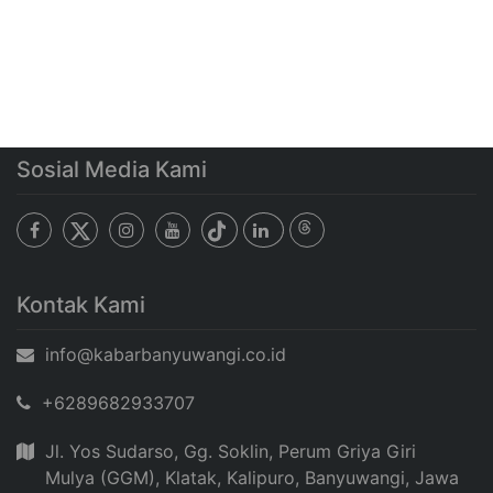
Sosial Media Kami
Kontak Kami
info@kabarbanyuwangi.co.id
+6289682933707
Jl. Yos Sudarso, Gg. Soklin, Perum Griya Giri
Mulya (GGM), Klatak, Kalipuro, Banyuwangi, Jawa