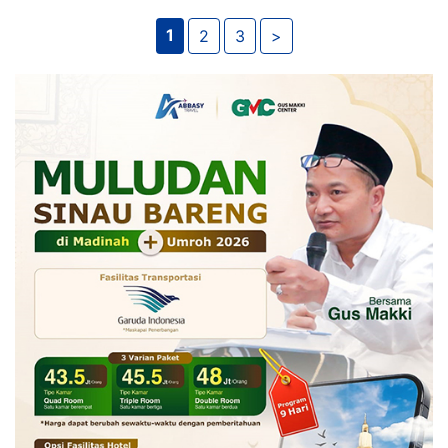
1
2
3
>