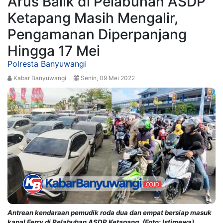
Arus Balik di Pelabuhan ASDP
Ketapang Masih Mengalir,
Pengamanan Diperpanjang
Hingga 17 Mei
Polresta Banyuwangi
Kabar Banyuwangi
Senin, 09 Mei 2022
Antrean kendaraan pemudik roda dua dan empat bersiap masuk
kapal Ferry di Pelabuhan ASDP Ketapang. (Foto: Istimewa)