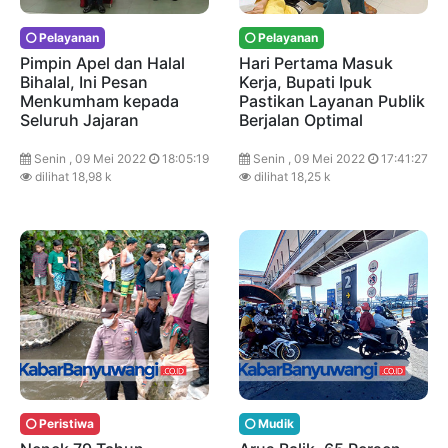
Pelayanan
Pelayanan
Pimpin Apel dan Halal
Hari Pertama Masuk
Bihalal, Ini Pesan
Kerja, Bupati Ipuk
Menkumham kepada
Pastikan Layanan Publik
Seluruh Jajaran
Berjalan Optimal
Senin , 09 Mei 2022
18:05:19
Senin , 09 Mei 2022
17:41:27
dilihat 18,98 k
dilihat 18,25 k
Peristiwa
Mudik