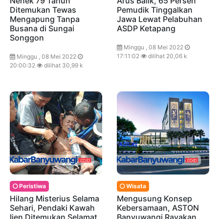
Nenek 79 Tahun
Arus Balik, 65 Persen
Ditemukan Tewas
Pemudik Tinggalkan
Mengapung Tanpa
Jawa Lewat Pelabuhan
Busana di Sungai
ASDP Ketapang
Songgon
Minggu , 08 Mei 2022
17:11:02
dilihat 20,06 k
Minggu , 08 Mei 2022
20:00:32
dilihat 30,99 k
Peristiwa
Wisata
Hilang Misterius Selama
Mengusung Konsep
Sehari, Pendaki Kawah
Kebersamaan, ASTON
Ijen Ditemukan Selamat
Banyuwangi Rayakan