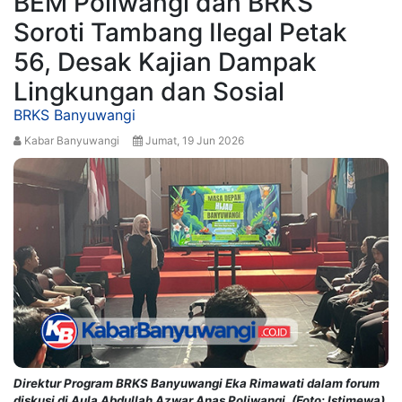
BEM Poliwangi dan BRKS
Soroti Tambang Ilegal Petak
56, Desak Kajian Dampak
Lingkungan dan Sosial
BRKS Banyuwangi
Kabar Banyuwangi
Jumat, 19 Jun 2026
Direktur Program BRKS Banyuwangi Eka Rimawati dalam forum
diskusi di Aula Abdullah Azwar Anas Poliwangi. (Foto: Istimewa)