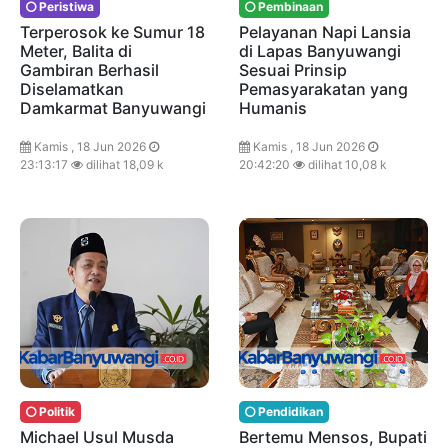
Peristiwa
Pembinaan
Terperosok ke Sumur 18
Pelayanan Napi Lansia
Meter, Balita di
di Lapas Banyuwangi
Gambiran Berhasil
Sesuai Prinsip
Diselamatkan
Pemasyarakatan yang
Damkarmat Banyuwangi
Humanis
Kamis , 18 Jun 2026
Kamis , 18 Jun 2026
23:13:17
dilihat 18,09 k
20:42:20
dilihat 10,08 k
Politik
Pendidikan
Michael Usul Musda
Bertemu Mensos, Bupati