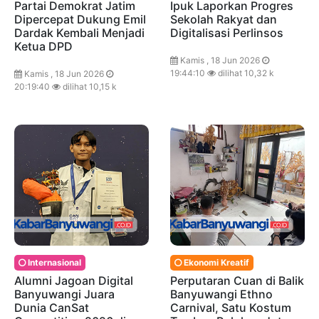
Partai Demokrat Jatim
Ipuk Laporkan Progres
Dipercepat Dukung Emil
Sekolah Rakyat dan
Dardak Kembali Menjadi
Digitalisasi Perlinsos
Ketua DPD
Kamis , 18 Jun 2026
19:44:10
dilihat 10,32 k
Kamis , 18 Jun 2026
20:19:40
dilihat 10,15 k
Internasional
Ekonomi Kreatif
Alumni Jagoan Digital
Perputaran Cuan di Balik
Banyuwangi Juara
Banyuwangi Ethno
Dunia CanSat
Carnival, Satu Kostum