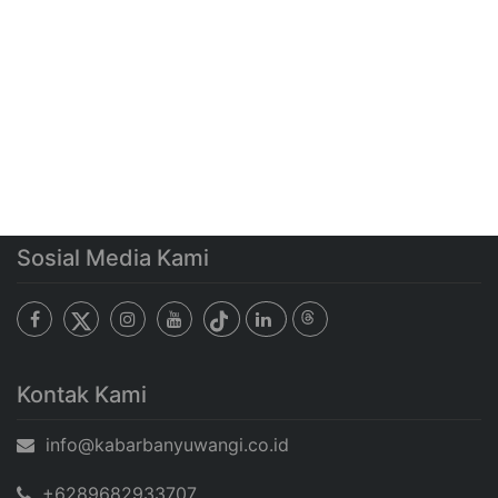
Sosial Media Kami
Kontak Kami
info@kabarbanyuwangi.co.id
+6289682933707