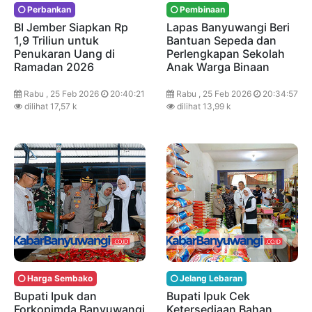
Perbankan
Pembinaan
BI Jember Siapkan Rp
Lapas Banyuwangi Beri
1,9 Triliun untuk
Bantuan Sepeda dan
Penukaran Uang di
Perlengkapan Sekolah
Ramadan 2026
Anak Warga Binaan
Rabu , 25 Feb 2026
20:40:21
Rabu , 25 Feb 2026
20:34:57
dilihat 17,57 k
dilihat 13,99 k
Harga Sembako
Jelang Lebaran
Bupati Ipuk dan
Bupati Ipuk Cek
Forkopimda Banyuwangi
Ketersediaan Bahan