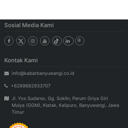
Sosial Media Kami
Kontak Kami
info@kabarbanyuwangi.co.id
+6289682933707
Jl. Yos Sudarso, Gg. Soklin, Perum Griya Giri
Mulya (GGM), Klatak, Kalipuro, Banyuwangi, Jawa
Timur