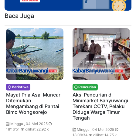
Baca Juga
Peristiwa
Pencurian
Mayat Pria Asal Muncar
Aksi Pencurian di
Ditemukan
Minimarket Banyuwangi
Mengambang di Pantai
Terekam CCTV, Pelaku
Bimo Wongsorejo
Diduga Warga Timur
Tengah
Minggu , 04 Mei 2025
18:16:51
dilihat 22,92 k
Minggu , 04 Mei 2025
18:09:34
dilihat 14,75 k