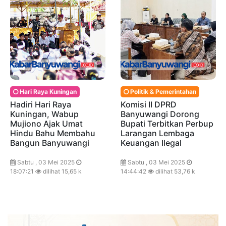
Hari Raya Kuningan
Politik & Pemerintahan
Hadiri Hari Raya
Komisi II DPRD
Kuningan, Wabup
Banyuwangi Dorong
Mujiono Ajak Umat
Bupati Terbitkan Perbup
Hindu Bahu Membahu
Larangan Lembaga
Bangun Banyuwangi
Keuangan Ilegal
Sabtu , 03 Mei 2025
Sabtu , 03 Mei 2025
18:07:21
dilihat 15,65 k
14:44:42
dilihat 53,76 k