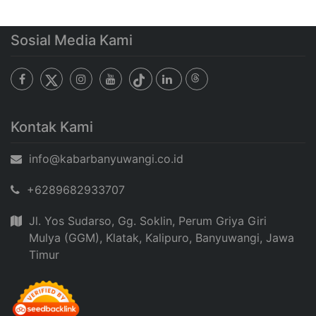
Sosial Media Kami
Kontak Kami
info@kabarbanyuwangi.co.id
+6289682933707
Jl. Yos Sudarso, Gg. Soklin, Perum Griya Giri
Mulya (GGM), Klatak, Kalipuro, Banyuwangi, Jawa
Timur