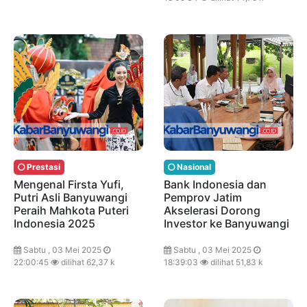
Prestasi
Nasional
Mengenal Firsta Yufi,
Bank Indonesia dan
Putri Asli Banyuwangi
Pemprov Jatim
Peraih Mahkota Puteri
Akselerasi Dorong
Indonesia 2025
Investor ke Banyuwangi
Sabtu , 03 Mei 2025
Sabtu , 03 Mei 2025
22:00:45
dilihat 62,37 k
18:39:03
dilihat 51,83 k