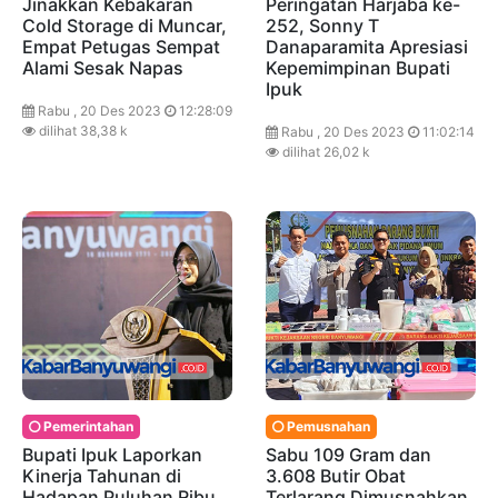
Jinakkan Kebakaran
Peringatan Harjaba ke-
Cold Storage di Muncar,
252, Sonny T
Empat Petugas Sempat
Danaparamita Apresiasi
Alami Sesak Napas
Kepemimpinan Bupati
Ipuk
Rabu , 20 Des 2023
12:28:09
dilihat 38,38 k
Rabu , 20 Des 2023
11:02:14
dilihat 26,02 k
Pemerintahan
Pemusnahan
Bupati Ipuk Laporkan
Sabu 109 Gram dan
Kinerja Tahunan di
3.608 Butir Obat
Hadapan Puluhan Ribu
Terlarang Dimusnahkan