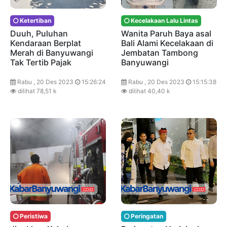
Ketertiban
Kecelakaan Lalu Lintas
Duuh, Puluhan
Wanita Paruh Baya asal
Kendaraan Berplat
Bali Alami Kecelakaan di
Merah di Banyuwangi
Jembatan Tambong
Tak Tertib Pajak
Banyuwangi
Rabu , 20 Des 2023
15:26:24
Rabu , 20 Des 2023
15:15:38
dilihat 78,51 k
dilihat 40,40 k
Peristiwa
Peringatan