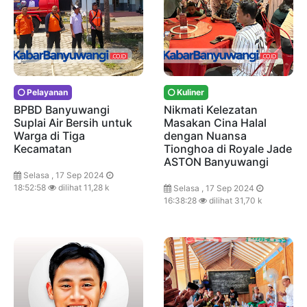
Pelayanan
Kuliner
BPBD Banyuwangi
Nikmati Kelezatan
Suplai Air Bersih untuk
Masakan Cina Halal
Warga di Tiga
dengan Nuansa
Kecamatan
Tionghoa di Royale Jade
ASTON Banyuwangi
Selasa , 17 Sep 2024
18:52:58
dilihat 11,28 k
Selasa , 17 Sep 2024
16:38:28
dilihat 31,70 k