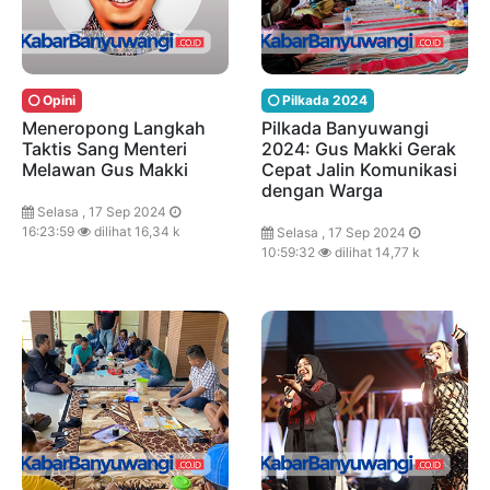
Opini
Pilkada 2024
Meneropong Langkah
Pilkada Banyuwangi
Taktis Sang Menteri
2024: Gus Makki Gerak
Melawan Gus Makki
Cepat Jalin Komunikasi
dengan Warga
Selasa , 17 Sep 2024
16:23:59
dilihat 16,34 k
Selasa , 17 Sep 2024
10:59:32
dilihat 14,77 k