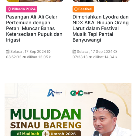
Pilkada 2024
Festival
Pasangan Ali-Ali Gelar
Dimeriahkan Lyodra dan
Pertemuan dengan
NDX AKA, Ribuan Orang
Petani Muncar Bahas
Larut dalam Festival
Ketersediaan Pupuk dan
Musik Tepi Pantai
Irigasi
Banyuwangi
Selasa , 17 Sep 2024
Selasa , 17 Sep 2024
08:52:33
dilihat 13,05 k
07:38:13
dilihat 14,34 k