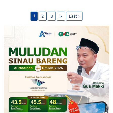
1
2
3
>
Last ›