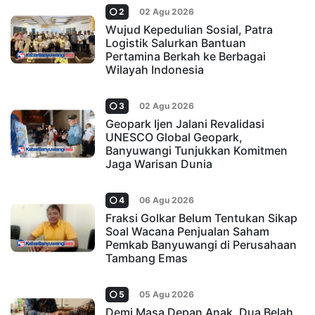
2
02 Agu 2026
Wujud Kepedulian Sosial, Patra
Logistik Salurkan Bantuan
Pertamina Berkah ke Berbagai
Wilayah Indonesia
3
02 Agu 2026
Geopark Ijen Jalani Revalidasi
UNESCO Global Geopark,
Banyuwangi Tunjukkan Komitmen
Jaga Warisan Dunia
4
06 Agu 2026
Fraksi Golkar Belum Tentukan Sikap
Soal Wacana Penjualan Saham
Pemkab Banyuwangi di Perusahaan
Tambang Emas
5
05 Agu 2026
Demi Masa Depan Anak, Dua Belah