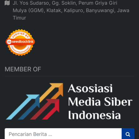
Jl. Yos Sudarso, Gg. Soklin, Perum Griya Giri
Mulya (GGM), Klatak, Kalipuro, Banyuwangi, Jawa
Timur
MEMBER OF