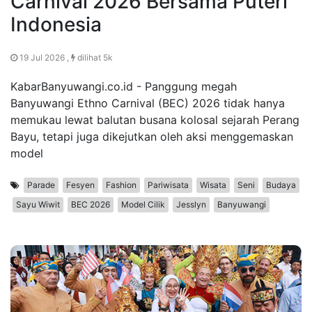
Carnival 2026 Bersama Puteri
Indonesia
19 Jul 2026 ,
dilihat 5k
KabarBanyuwangi.co.id - Panggung megah
Banyuwangi Ethno Carnival (BEC) 2026 tidak hanya
memukau lewat balutan busana kolosal sejarah Perang
Bayu, tetapi juga dikejutkan oleh aksi menggemaskan
model
Parade
Fesyen
Fashion
Pariwisata
Wisata
Seni
Budaya
Sayu Wiwit
BEC 2026
Model Cilik
Jesslyn
Banyuwangi