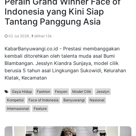
Peraih Grand Winner Face of
Indonesia yang Kini Siap
Tantang Panggung Asia
02 Jul 2026 ,
dilihat 13k
KabarBanyuwangi.co.id - Prestasi membanggakan
kembali ditorehkan oleh talenta muda asal Bumi
Blambangan. Jesslyn Kiandra Sunjaya, model cilik
berusia 5 tahun asal Lingkungan Sukowidi, Kelurahan
Klatak, Kecamatan
Gaya Hidup
Fashion
Fesyen
Model Cilik
Jesslyn
Kompetisi
Face of Indonesia
Banyuwangi
Nasional
Internasional
Feature