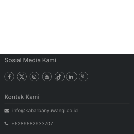
Sosial Media Kami
Kontak Kami
info@kabarbanyuwangi.co.id
+6289682933707