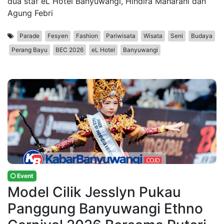
dua staf eL Hotel Banyuwangi, Hindira Maharani dan
Agung Febri
Parade
Fesyen
Fashion
Pariwisata
Wisata
Seni
Budaya
Perang Bayu
BEC 2026
eL Hotel
Banyuwangi
Event
Model Cilik Jesslyn Pukau
Panggung Banyuwangi Ethno