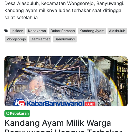
Desa Alasbuluh, Kecamatan Wongsorejo, Banyuwangi.
Kandang ayam miliknya ludes terbakar saat ditinggal
salat setelah ia
Insiden
Kebakaran
Bakar Sampah
Kandang Ayam
Alasbuluh
Wongsorejo
Damkarmat
Banyuwangi
Kebakaran
Kandang Ayam Milik Warga