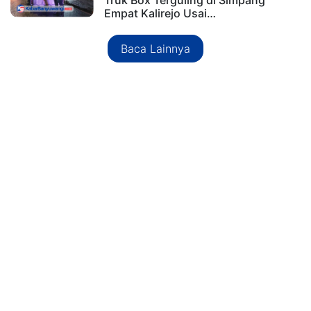
Truk Box Terguling di Simpang
Empat Kalirejo Usai…
Baca Lainnya