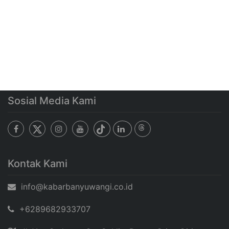
Sosial Media Kami
Kontak Kami
info@kabarbanyuwangi.co.id
+6289682933707