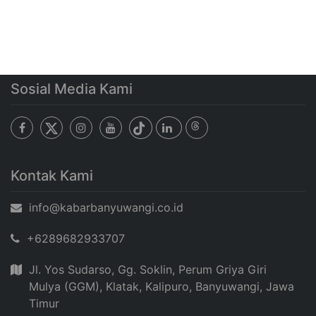
Sosial Media Kami
Kontak Kami
info@kabarbanyuwangi.co.id
+6289682933707
Jl. Yos Sudarso, Gg. Soklin, Perum Griya Giri
Mulya (GGM), Klatak, Kalipuro, Banyuwangi, Jawa
Timur