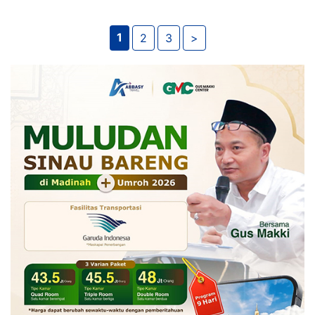
1
2
3
>