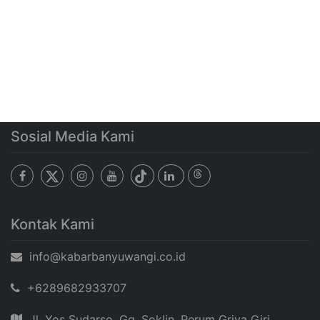
Sosial Media Kami
Kontak Kami
info@kabarbanyuwangi.co.id
+6289682933707
Jl. Yos Sudarso, Gg. Soklin, Perum Griya Giri