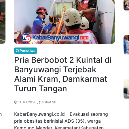
Peristiwa
Pria Berbobot 2 Kuintal di
Banyuwangi Terjebak
Alami Kram, Damkarmat
Turun Tangan
11 Jul 2026 ,
dilihat 9k
n
KabarBanyuwangi.co.id - Evakuasi seorang
pria obesitas berinisial ADS (35), warga
Kampung Mandar, Kecamatan/Kabupaten