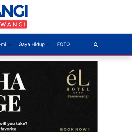
omi
Gaya Hidup
FOTO