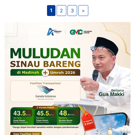
1
2
3
>