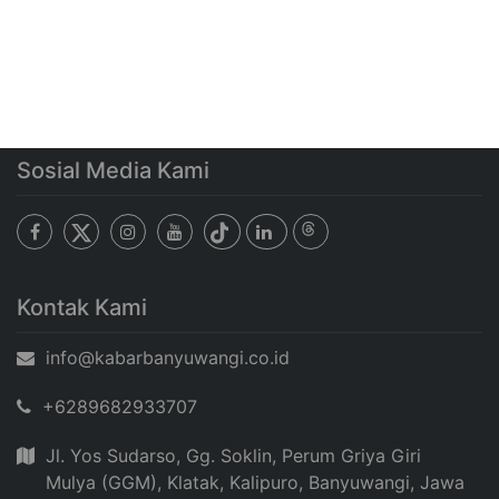
Sosial Media Kami
Kontak Kami
info@kabarbanyuwangi.co.id
+6289682933707
Jl. Yos Sudarso, Gg. Soklin, Perum Griya Giri
Mulya (GGM), Klatak, Kalipuro, Banyuwangi, Jawa