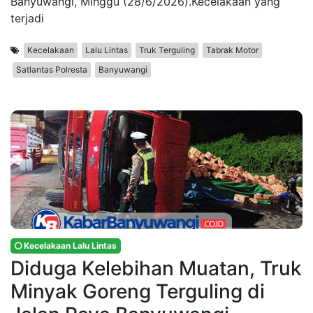
Banyuwangi, Minggu (28/6/2026).Kecelakaan yang
terjadi
Kecelakaan
Lalu Lintas
Truk Terguling
Tabrak Motor
Satlantas Polresta
Banyuwangi
Kecelakaan Lalu Lintas
Diduga Kelebihan Muatan, Truk
Minyak Goreng Terguling di