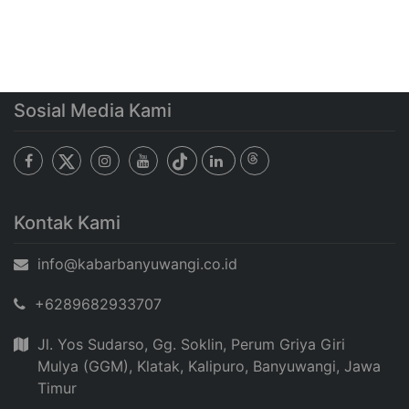
Sosial Media Kami
Kontak Kami
info@kabarbanyuwangi.co.id
+6289682933707
Jl. Yos Sudarso, Gg. Soklin, Perum Griya Giri
Mulya (GGM), Klatak, Kalipuro, Banyuwangi, Jawa
Timur