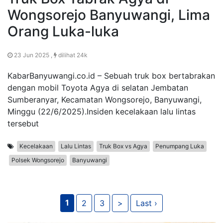
Wongsorejo Banyuwangi, Lima
Orang Luka-luka
23 Jun 2025 ,
dilihat 24k
KabarBanyuwangi.co.id – Sebuah truk box bertabrakan
dengan mobil Toyota Agya di selatan Jembatan
Sumberanyar, Kecamatan Wongsorejo, Banyuwangi,
Minggu (22/6/2025).Insiden kecelakaan lalu lintas
tersebut
Kecelakaan
Lalu Lintas
Truk Box vs Agya
Penumpang Luka
Polsek Wongsorejo
Banyuwangi
1
2
3
>
Last ›