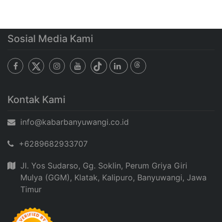
Sosial Media Kami
Kontak Kami
info@kabarbanyuwangi.co.id
+6289682933707
Jl. Yos Sudarso, Gg. Soklin, Perum Griya Giri
Mulya (GGM), Klatak, Kalipuro, Banyuwangi, Jawa
Timur