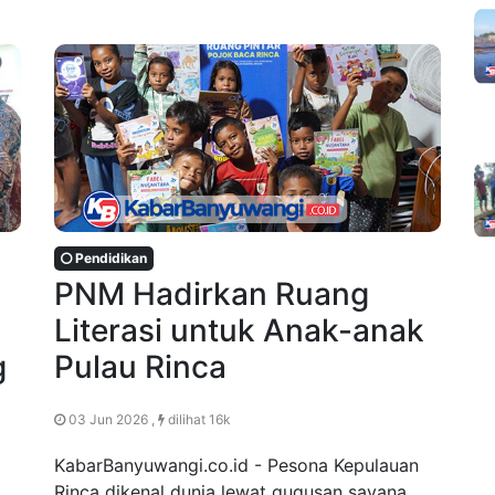
Pendidikan
PNM Hadirkan Ruang
Literasi untuk Anak-anak
g
Pulau Rinca
03 Jun 2026 ,
dilihat 16k
KabarBanyuwangi.co.id - Pesona Kepulauan
Rinca dikenal dunia lewat gugusan savana