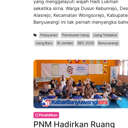
yang menggelayuti wajah Hadi Lukman
seketika sirna. Warga Dusun Kebunrejo, De
Alasrejo, Kecamatan Wongsorejo, Kabupate
Banyuwangi ini tak pernah menyangka bah
Pelayanan
Penukaran Uang
Uang Terbakar
Uang Baru
BI Jember
BEC 2026
Banyuwangi
Pendidikan
PNM Hadirkan Ruang