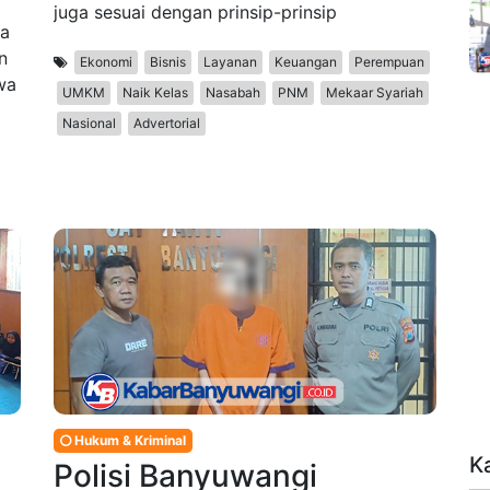
juga sesuai dengan prinsip-prinsip
sa
n
Ekonomi
Bisnis
Layanan
Keuangan
Perempuan
wa
UMKM
Naik Kelas
Nasabah
PNM
Mekaar Syariah
Nasional
Advertorial
Hukum & Kriminal
K
Polisi Banyuwangi