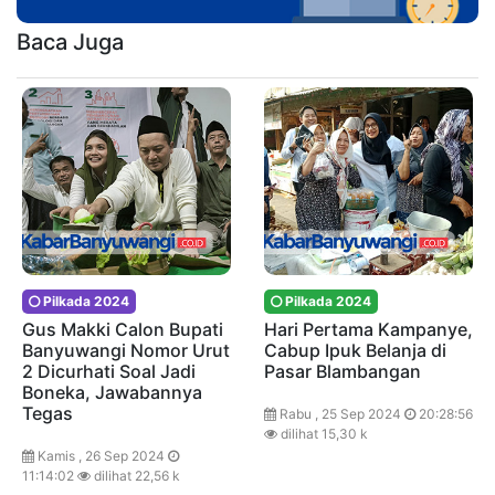
Baca Juga
Pilkada 2024
Pilkada 2024
Gus Makki Calon Bupati
Hari Pertama Kampanye,
Banyuwangi Nomor Urut
Cabup Ipuk Belanja di
2 Dicurhati Soal Jadi
Pasar Blambangan
Boneka, Jawabannya
Tegas
Rabu , 25 Sep 2024
20:28:56
dilihat 15,30 k
Kamis , 26 Sep 2024
11:14:02
dilihat 22,56 k