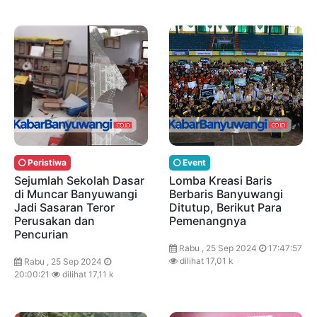
Peristiwa
Event
Sejumlah Sekolah Dasar
Lomba Kreasi Baris
di Muncar Banyuwangi
Berbaris Banyuwangi
Jadi Sasaran Teror
Ditutup, Berikut Para
Perusakan dan
Pemenangnya
Pencurian
Rabu , 25 Sep 2024
17:47:57
dilihat 17,01 k
Rabu , 25 Sep 2024
20:00:21
dilihat 17,11 k