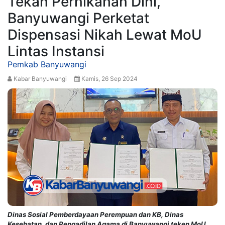
Tekan Pernikahan Dini,
Banyuwangi Perketat
Dispensasi Nikah Lewat MoU
Lintas Instansi
Pemkab Banyuwangi
Kabar Banyuwangi
Kamis, 26 Sep 2024
Dinas Sosial Pemberdayaan Perempuan dan KB, Dinas
Kesehatan, dan Pengadilan Agama di Banyuwangi teken MoU.