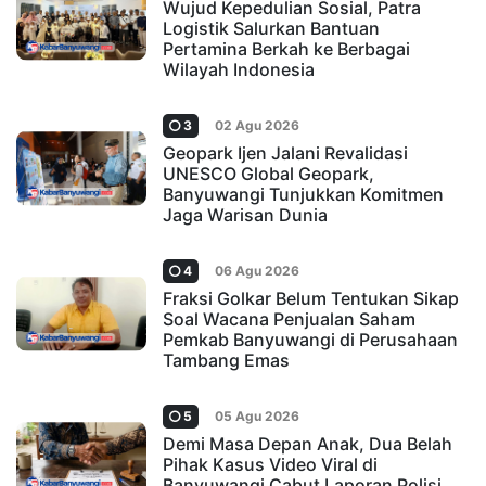
Wujud Kepedulian Sosial, Patra
Logistik Salurkan Bantuan
Pertamina Berkah ke Berbagai
Wilayah Indonesia
3
02 Agu 2026
Geopark Ijen Jalani Revalidasi
UNESCO Global Geopark,
Banyuwangi Tunjukkan Komitmen
Jaga Warisan Dunia
4
06 Agu 2026
Fraksi Golkar Belum Tentukan Sikap
Soal Wacana Penjualan Saham
Pemkab Banyuwangi di Perusahaan
Tambang Emas
5
05 Agu 2026
Demi Masa Depan Anak, Dua Belah
Pihak Kasus Video Viral di
Banyuwangi Cabut Laporan Polisi