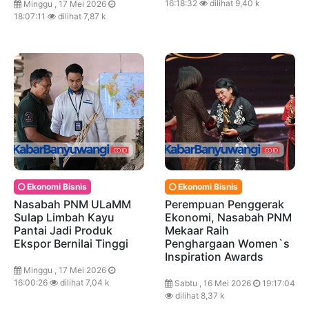
16:18:32
dilihat 9,40 k
Minggu , 17 Mei 2026
18:07:11
dilihat 7,87 k
Ekonomi Bisnis
Ekonomi Bisnis
Nasabah PNM ULaMM
Perempuan Penggerak
Sulap Limbah Kayu
Ekonomi, Nasabah PNM
Pantai Jadi Produk
Mekaar Raih
Ekspor Bernilai Tinggi
Penghargaan Women`s
Inspiration Awards
Minggu , 17 Mei 2026
16:00:26
dilihat 7,04 k
Sabtu , 16 Mei 2026
19:17:04
dilihat 8,37 k