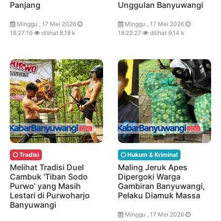
Panjang
Unggulan Banyuwangi
Minggu , 17 Mei 2026
Minggu , 17 Mei 2026
18:27:16
dilihat 8,18 k
18:22:27
dilihat 9,14 k
Tradisi
Hukum & Kriminal
Melihat Tradisi Duel
Maling Jeruk Apes
Cambuk 'Tiban Sodo
Dipergoki Warga
Purwo' yang Masih
Gambiran Banyuwangi,
Lestari di Purwoharjo
Pelaku Diamuk Massa
Banyuwangi
Minggu , 17 Mei 2026