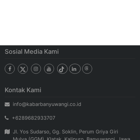
Sosial Media Kami
Kontak Kami
info@kabarbanyuwangi.co.id
+6289682933707
Jl. Yos Sudarso, Gg. Soklin, Perum Griya Giri
Mulya (GGM), Klatak, Kalipuro, Banyuwangi, Jawa