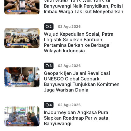
Viral Video 'Yank Wes Yank' di
Banyuwangi Naik Penyidikan, Polisi
Imbau Warga Tak Ikut Menyebarkan
2
02 Agu 2026
Wujud Kepedulian Sosial, Patra
Logistik Salurkan Bantuan
Pertamina Berkah ke Berbagai
Wilayah Indonesia
3
02 Agu 2026
Geopark Ijen Jalani Revalidasi
UNESCO Global Geopark,
Banyuwangi Tunjukkan Komitmen
Jaga Warisan Dunia
4
02 Agu 2026
InJourney dan Angkasa Pura
Siapkan Roadmap Pariwisata
Banyuwangi