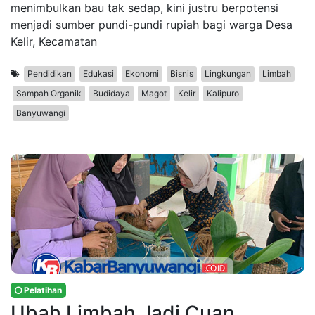
menimbulkan bau tak sedap, kini justru berpotensi
menjadi sumber pundi-pundi rupiah bagi warga Desa
Kelir, Kecamatan
Pendidikan
Edukasi
Ekonomi
Bisnis
Lingkungan
Limbah
Sampah Organik
Budidaya
Magot
Kelir
Kalipuro
Banyuwangi
Pelatihan
Ubah Limbah Jadi Cuan,