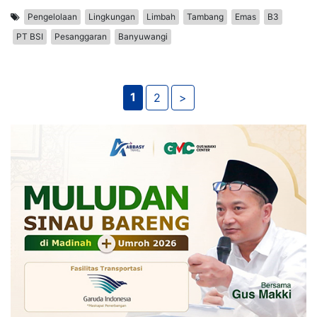
Pengelolaan
Lingkungan
Limbah
Tambang
Emas
B3
PT BSI
Pesanggaran
Banyuwangi
1
2
>