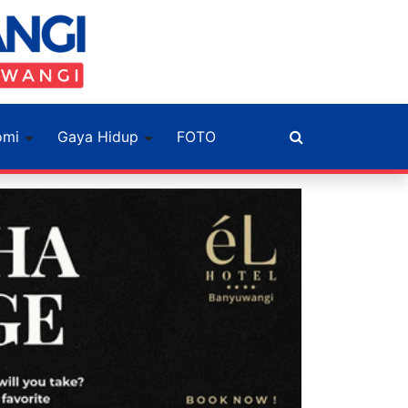
omi
Gaya Hidup
FOTO