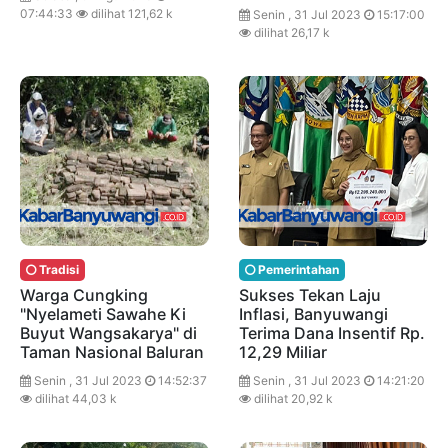
07:44:33
dilihat 121,62 k
Senin , 31 Jul 2023
15:17:00
dilihat 26,17 k
Tradisi
Pemerintahan
Warga Cungking
Sukses Tekan Laju
"Nyelameti Sawahe Ki
Inflasi, Banyuwangi
Buyut Wangsakarya" di
Terima Dana Insentif Rp.
Taman Nasional Baluran
12,29 Miliar
Senin , 31 Jul 2023
14:52:37
Senin , 31 Jul 2023
14:21:20
dilihat 44,03 k
dilihat 20,92 k