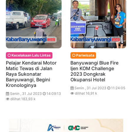
Kecelakaan Lalu Lintas
Pariwisata
Pelajar Kendarai Motor
Banyuwangi Blue Fire
Matic Tewas di Jalan
Ijen KOM Challenge
Raya Sukonatar
2023 Dongkrak
Banyuwangi, Begini
Okupansi Hotel
Kronologinya
Senin , 31 Jul 2023
11:24:05
dilihat 16,91 k
Senin , 31 Jul 2023
14:09:13
dilihat 183,93 k